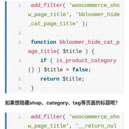
add_filter
(
'woocommerce_sho
w_page_title'
, 
'bbloomer_hide
_cat_page_title'
)
;
function
bbloomer_hide_cat_p
age_title
(
 $title 
)
{
if
(
is_product_category
()
)
 $title = 
false
;
return
 $title;
}
如果想隐藏shop、category、tag等页面的标题呢？
add_filter
(
'woocommerce_sho
w_page_title'
, 
'__return_nul