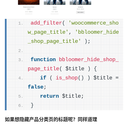
add_filter
(
'woocommerce_sho
w_page_title'
, 
'bbloomer_hide
_shop_page_title'
)
;
function
bbloomer_hide_shop_
page_title
(
 $title 
)
{
if
(
is_shop
()
)
 $title = 
false
;
return
 $title;
}
如果想隐藏产品分类页的标题呢？同样道理