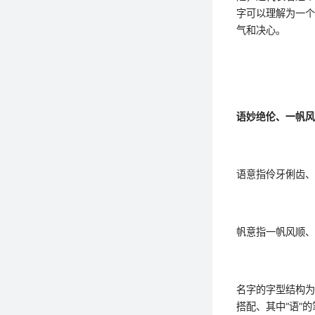
字可以理解为一
气和决心。
语妙绝伦、一帆
语意指伶牙俐齿
帆意指一帆风顺
名字的字型结构为
搭配、其中“语”的