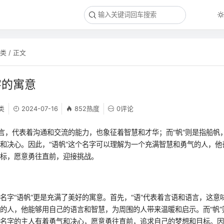
杂类
/ 正文
字的寓意
类
2024-07-16
852热度
0评论
语言，代表着沟通和交流的能力，也象征着智慧和才华；而“帆”则是指船帆
和决心。因此，“语帆”这个名字可以理解为一个充满智慧和勇气的人，他
目标，愿意勇往直前，迎接挑战。
名字“语帆”更是充满了美好的寓意。首先，“语”代表着言语和语言，这意味
的人，他能够用自己的语言和智慧，为周围的人带来温暖和启示。而“帆”
名字的主人有着勇气和决心，愿意勇往直前，追求自己的梦想和目标。因此