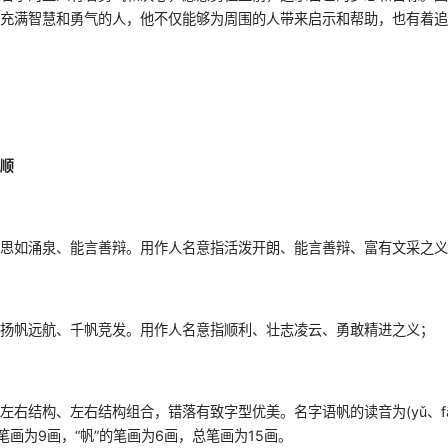
个充满智慧和勇气的人，他不仅能够为周围的人带来启示和帮助，也有着
风顺
、思如涌泉、能言善辩。用作人名意指活泼开朗、能言善辩、富有文采之
、扬帆远航、千帆竞发。用作人名意指顺利、壮志凌云、勇敢精进之义；
左右结构、左右结构组合，错落有致字型优美。名字语帆的读音为(yǔ、fā
笔画为9画，“帆”的笔画为6画，总笔画为15画。