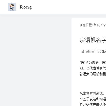
Rong
现在位置:
首页
/
宗语帆名
admin
杂
“语”意为言语、
险，也代表着勇气
着远大的理想和
从寓意方面来说，
个善于表达和沟通
险，这代表着这个