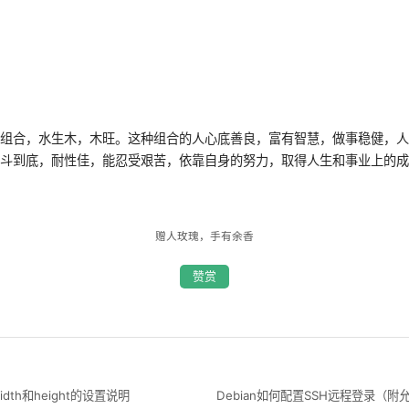
木组合，水生木，木旺。这种组合的人心底善良，富有智慧，做事稳健，
奋斗到底，耐性佳，能忍受艰苦，依靠自身的努力，取得人生和事业上的
赠人玫瑰，手有余香
赞赏
width和height的设置说明