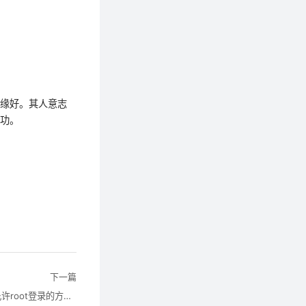
人缘好。其人意志
成功。
下一篇
Debian如何配置SSH远程登录（附允许root登录的方法）