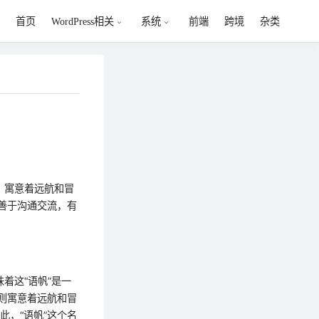
首页
前端
跨境
杂类
WordPress相关
系统
，寓意着远航和冒
善于沟通交流，有
着这“语帆”是一
则寓意着远航和冒
，“语帆”这个名